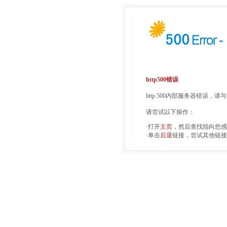
http500错误
http 500内部服务器错误，
请尝试以下操作：
·打开
主页
，然后查找指向您感
·单击
后退
链接，尝试其他链接