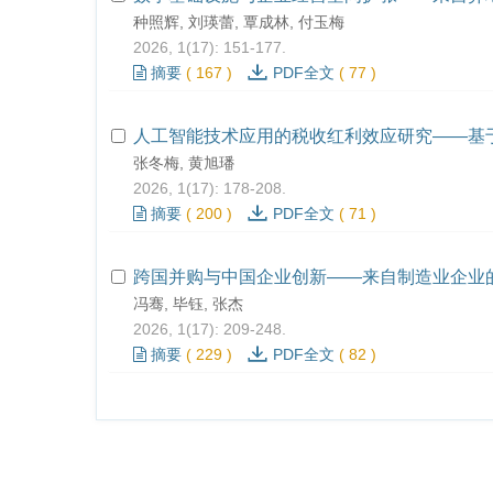
种照辉, 刘瑛蕾, 覃成林, 付玉梅
2026, 1(17): 151-177.
摘要
(
167
)
PDF全文
(
77
)
人工智能技术应用的税收红利效应研究——基
张冬梅, 黄旭璠
2026, 1(17): 178-208.
摘要
(
200
)
PDF全文
(
71
)
跨国并购与中国企业创新——来自制造业企业
冯骞, 毕钰, 张杰
2026, 1(17): 209-248.
摘要
(
229
)
PDF全文
(
82
)