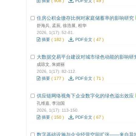
摘要
(
908
)
PDF全文
(
49
)
住房公积金缴存比例对家庭储蓄率的影响研究
舒海兵, 孟辰, 徐浩展, 程华
2026, 1(17): 52-81.
摘要
(
182
)
PDF全文
(
47
)
大数据交易平台建设对城市绿色动能的影响研
成琼文, 朱婧丽
2026, 1(17): 82-112.
摘要
(
177
)
PDF全文
(
71
)
供应链网络视角下企业数字化的绿色溢出效应
孔维嘉, 李治国
2026, 1(17): 113-150.
摘要
(
150
)
PDF全文
(
67
)
数字基础设施与企业经营空间扩张——来自异